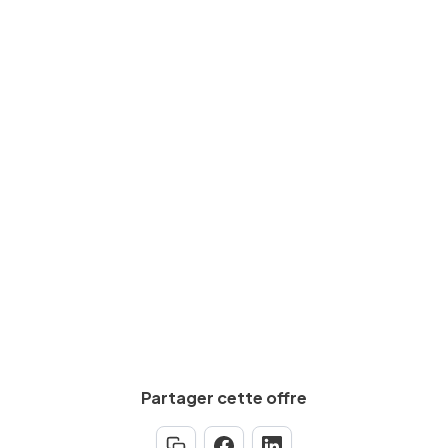
SAV/maintenance
Niveau d'études
CAP, BEP
Expérience requise
Min.
5
an(s)
Partager cette offre