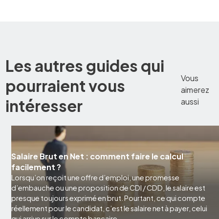
Les autres guides qui
Vous
pourraient vous
aimerez
intéresser
aussi
Salaire Brut en Net : comment faire le calcul
facilement ?
Lorsqu’on reçoit une offre d’emploi, une promesse
d’embauche ou une proposition de CDI / CDD, le salaire est
presque toujours exprimé en brut. Pourtant, ce qui compte
réellement pour le candidat, c’est le salaire net à payer, celui
qui arrive sur le compte bancaire.