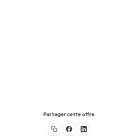
Niveau d'études
BAC+2
Expérience requise
Min.
4
an(s)
Partager cette offre