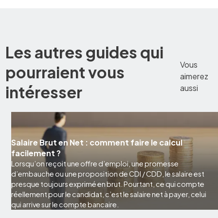
Les autres guides qui
Vous
pourraient vous
aimerez
intéresser
aussi
Salaire Brut en Net : comment faire le calcul
facilement ?
Lorsqu’on reçoit une offre d’emploi, une promesse
d’embauche ou une proposition de CDI / CDD, le salaire est
presque toujours exprimé en brut. Pourtant, ce qui compte
réellement pour le candidat, c’est le salaire net à payer, celui
qui arrive sur le compte bancaire.