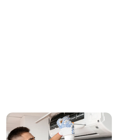
✨ Que diriez-vous d’intégrer une équipe dynamique de
professionnels en montage et installation de systèmes de
pompe a chaleur toutes marques chez des particuliers ?
Vos missions en tant que professionnel seront :
🛠 Réalisation de la préparation du chantier
🛠 Pose des tuyauteries, d’appareillages et aménager
l’ensemble du système
🛠 Installer les systèmes de pompes à chaleur – toutes
marques
🛠 Raccorder les installations aux réseaux des fournisseurs
d’énergie
🛠 Réglages et mise en service