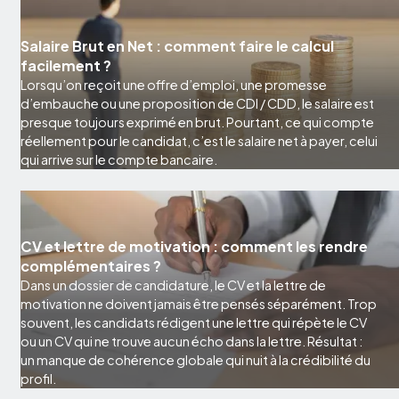
Salaire Brut en Net : comment faire le calcul
facilement ?
Lorsqu’on reçoit une offre d’emploi, une promesse
d’embauche ou une proposition de CDI / CDD, le salaire est
presque toujours exprimé en brut. Pourtant, ce qui compte
réellement pour le candidat, c’est le salaire net à payer, celui
qui arrive sur le compte bancaire.
CV et lettre de motivation : comment les rendre
complémentaires ?
Dans un dossier de candidature, le CV et la lettre de
motivation ne doivent jamais être pensés séparément. Trop
souvent, les candidats rédigent une lettre qui répète le CV
ou un CV qui ne trouve aucun écho dans la lettre. Résultat :
un manque de cohérence globale qui nuit à la crédibilité du
profil.