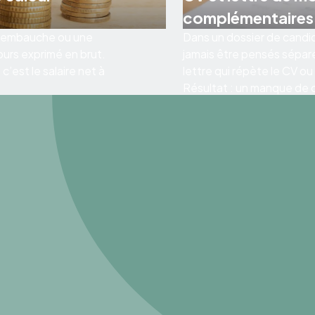
complémentaires
 d’embauche ou une
Dans un dossier de candid
ours exprimé en brut.
jamais être pensés sépar
’est le salaire net à
lettre qui répète le CV ou
Résultat : un manque de co