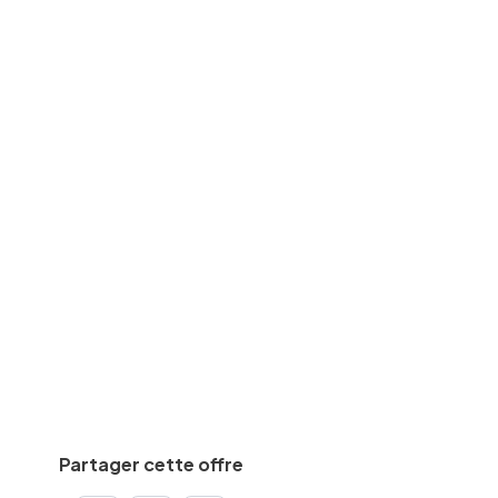
Travaux/chantier
des
BAC
equise
Min.
5
an(s)
De
2500
€
à
3125
€
par mois
Calculez votre salaire net
Partager cette offre