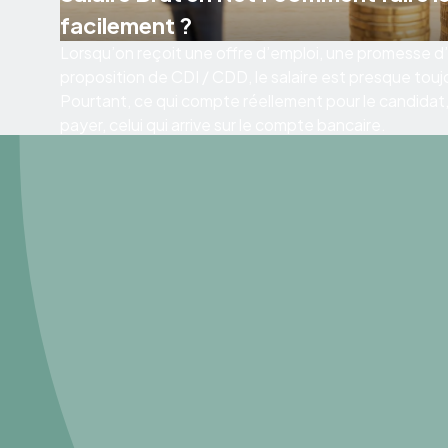
facilement ?
Lorsqu’on reçoit une offre d’emploi, une promesse
proposition de CDI / CDD, le salaire est presque touj
Pourtant, ce qui compte réellement pour le candidat, c
payer, celui qui arrive sur le compte bancaire.