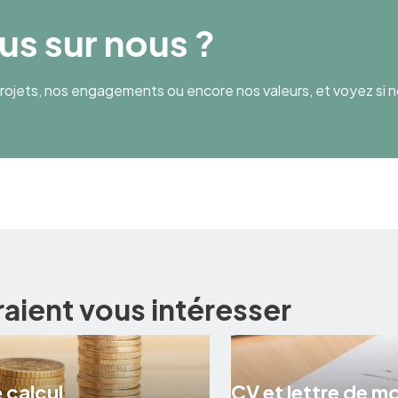
lus sur nous ?
ojets, nos engagements ou encore nos valeurs, et voyez si n
raient vous intéresser
 calcul
CV et lettre de m