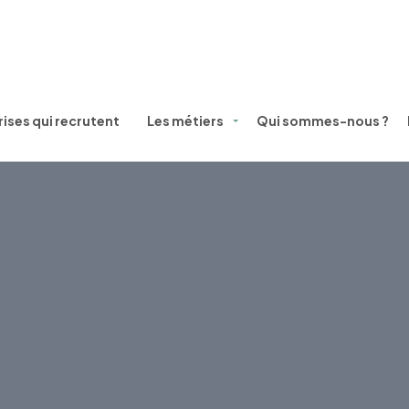
ises qui recrutent
Les métiers
Qui sommes-nous ?