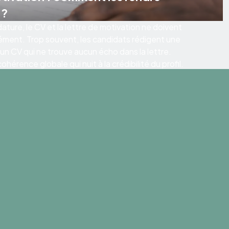
 ?
ature, le CV et la lettre de motivation ne doivent
ément. Trop souvent, les candidats rédigent une
 un CV qui ne trouve aucun écho dans la lettre.
hérence globale qui nuit à la crédibilité du profil.