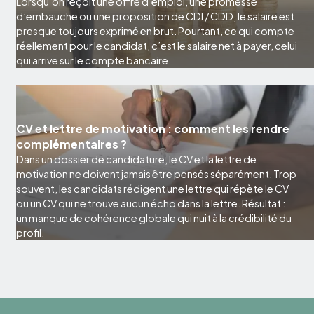
Lorsqu’on reçoit une offre d’emploi, une promesse
d’embauche ou une proposition de CDI / CDD, le salaire est
presque toujours exprimé en brut. Pourtant, ce qui compte
réellement pour le candidat, c’est le salaire net à payer, celui
qui arrive sur le compte bancaire.
CV et lettre de motivation : comment les rendre
complémentaires ?
Dans un dossier de candidature, le CV et la lettre de
motivation ne doivent jamais être pensés séparément. Trop
souvent, les candidats rédigent une lettre qui répète le CV
ou un CV qui ne trouve aucun écho dans la lettre. Résultat :
un manque de cohérence globale qui nuit à la crédibilité du
profil.