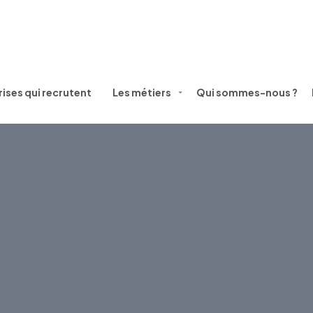
ises qui recrutent
Les métiers
Qui sommes-nous ?