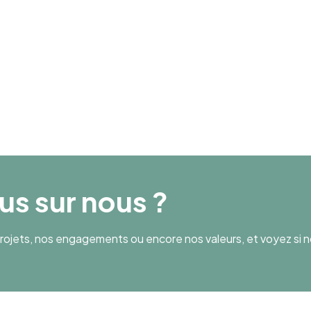
Chiffre d’affaires
7 000 000
lus sur nous ?
ojets, nos engagements ou encore nos valeurs, et voyez si n