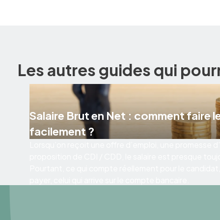
Les autres guides qui pour
Salaire Brut en Net : comment faire le
facilement ?
Lorsqu’on reçoit une offre d’emploi, une promesse
proposition de CDI / CDD, le salaire est presque touj
Pourtant, ce qui compte réellement pour le candidat, c
payer, celui qui arrive sur le compte bancaire.