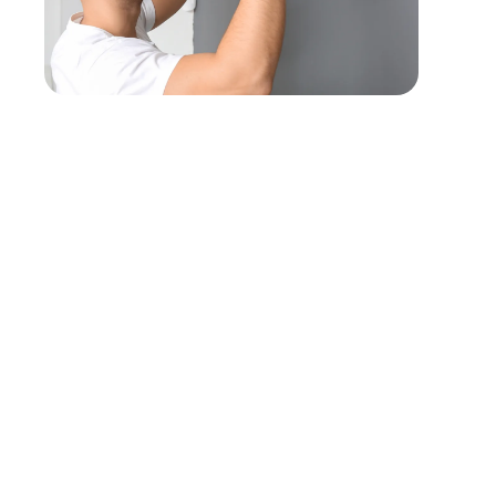
Profil recherché
Titulaire d’un CAP/Bac pro plomberie/chauffage et d’une e
tant que Chef d’équipe plombier, en milieu tertiaire; vous po