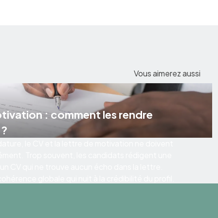
Vous aimerez aussi
otivation : comment les rendre
 ?
ature, le CV et la lettre de motivation ne doivent
ément. Trop souvent, les candidats rédigent une
 un CV qui ne trouve aucun écho dans la lettre.
hérence globale qui nuit à la crédibilité du profil.