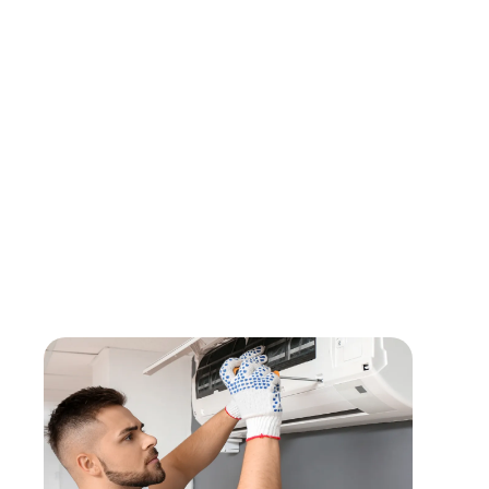
écoles, hôtels, maison de retraite…). Vous réalisez la pose d
les éléments sanitaires et appareils de chauffage.
Vous pilotez les ouvriers placés sous votre responsabilité p
chantiers. Vous organisez les travaux et gérez les approvis
et équipements.
Vous contrôlez la mise en œuvre des installations pour gara
technique et réglementaire. Vous veillez à ce que les dysfo
diagnostiqués et corrigés.
Vous veillez au respect de la discipline, des règles de l'art et
les chantiers.