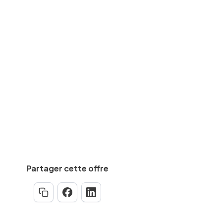
Bureau d'études
des
CAP, BEP
equise
Min.
7
an(s)
Partager cette offre