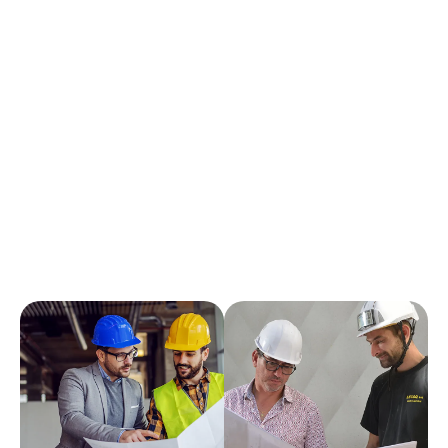
d'autres techniciens en équipe.
Vous possédez vos différentes habilitations
professionnelles.
Vous respectez la qualité et les délais des chantiers qui
vous sont confiés.
Vous avez le sens de l'entreprise, de la communication,
êtes enthousiaste et passionné par ce métier.
Une rémunération mensuelle motivante vous sera
proposée en fonction de votre expérience, autonomie
et qualité professionnelle.