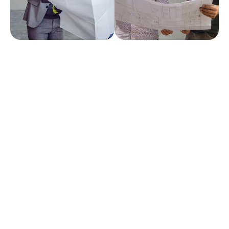
Profil recherché
Monteur climatisation / chauffage: 5 ans (Exigé)
Présentation de l'entreprise
Notre société Climavie située à Mauguio proche de