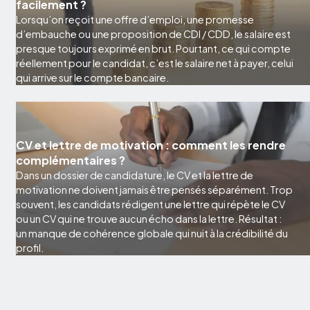
facilement ?
Lorsqu’on reçoit une offre d’emploi, une promesse
d’embauche ou une proposition de CDI / CDD, le salaire est
presque toujours exprimé en brut. Pourtant, ce qui compte
réellement pour le candidat, c’est le salaire net à payer, celui
qui arrive sur le compte bancaire.
CV et lettre de motivation : comment les rendre
complémentaires ?
Dans un dossier de candidature, le CV et la lettre de
motivation ne doivent jamais être pensés séparément. Trop
souvent, les candidats rédigent une lettre qui répète le CV
ou un CV qui ne trouve aucun écho dans la lettre. Résultat :
un manque de cohérence globale qui nuit à la crédibilité du
profil.