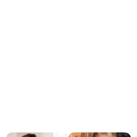
Poste basé à Saint-Herblain (44)
Titres-restaurant
Intéressement
Mutuelle entreprise avantageuse
🌟 Pourquoi rejoindre Access Energie ?
Une
entreprise à taille humaine où la communication
est directe et conviviale.
Un poste polyvalent au cœur de la relation client et des
opérations.
Des missions variées dans un secteur technique et
porteur.
Une équipe dynamique et bienveillante où vos
initiatives seront valorisées.