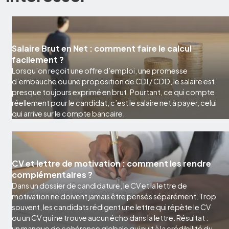
Salaire Brut en Net : comment faire le calcul
facilement ?
Lorsqu’on reçoit une offre d’emploi, une promesse
d’embauche ou une proposition de CDI / CDD, le salaire est
presque toujours exprimé en brut. Pourtant, ce qui compte
réellement pour le candidat, c’est le salaire net à payer, celui
qui arrive sur le compte bancaire.
CV et lettre de motivation : comment les rendre
complémentaires ?
Dans un dossier de candidature, le CV et la lettre de
motivation ne doivent jamais être pensés séparément. Trop
souvent, les candidats rédigent une lettre qui répète le CV
ou un CV qui ne trouve aucun écho dans la lettre. Résultat :
un manque de cohérence globale qui nuit à la crédibilité du