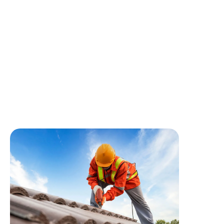
(gouttières, chéneaux), des lucarnes et des raccords
de cheminée
Démonter toutes les installations en fin de chantier et
assurer un compte-rendu d’intervention le cas
échéant, informer le client au besoin
Effectuer éventuellement des travaux de restauration
d’art dans le cadre d’intervention sur monuments
historiques