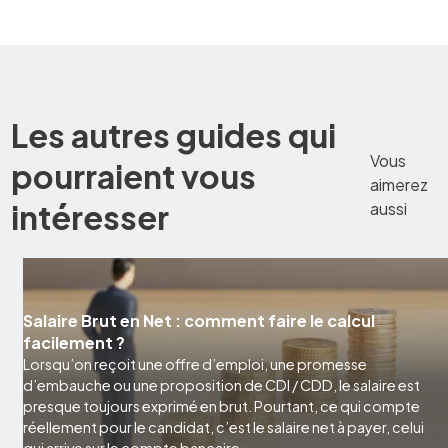
Les autres guides qui
Vous
pourraient vous
aimerez
intéresser
aussi
Salaire Brut en Net : comment faire le calcul
facilement ?
Lorsqu’on reçoit une offre d’emploi, une promesse
d’embauche ou une proposition de CDI / CDD, le salaire est
presque toujours exprimé en brut. Pourtant, ce qui compte
réellement pour le candidat, c’est le salaire net à payer, celui