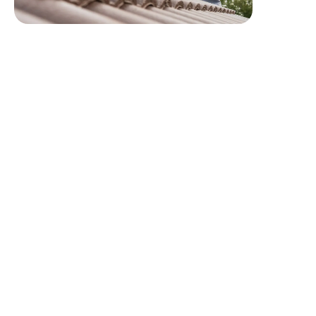
Profil recherché
Autonome, doté(e) d’un profil rigoureux et minutieux,
vous êtes réactif(ve) et digne de confiance
Un excellent sens relationnel avec les clients est
nécessaire, ainsi qu’un réel sens du service
Formation de niveau CAP/BEP Couvreur
Présentation de l'entreprise