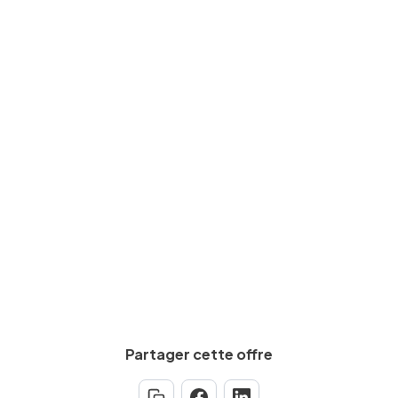
Travaux/chantier
Niveau d'études
CAP, BEP
Expérience requise
Min.
0
an(s)
Partager cette offre