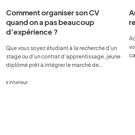
Comment organiser son CV
A
quand on a pas beaucoup
r
d’expérience ?
Ac
vo
Que vous soyez étudiant à la recherche d’un
ca
stage ou d’un contrat d’apprentissage, jeune
Co
diplômé prêt à intégrer le marché de
da
l’emploi, ou bien un professionnel peu
Vo
expérimenté en recherche d’emploi… Vous
ro
pouvez éprouver une certaine appréhension à
vo
l’idée de rédiger votre CV.
s’
au