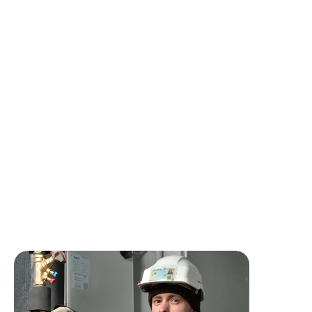
service client
📅 Autonomie dans la gestion de votre planning et de vos
déplacements
Ce que nous vous offrons :
✅
Un poste stable et bien rémunéré
✅ Des primes motivantes (qualité, découchés, heures
sup.,…)
✅ Une vraie autonomie et des journées qui ne se
ressemblent jamais
✅ 1 à 2 découchés/mois en moyenne, sur un secteur
géographique maîtrisé
✅ Une équipe soudée et bienveillante, tournée vers
l’excellence