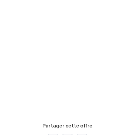
Expérience requise
Min.
5
an(s)
Salaire brut
De
2000
€
à
2600
€
par mois
Calculez votre salaire net
Partager cette offre