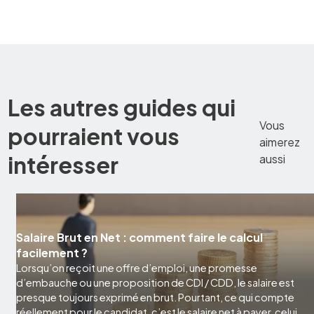
Les autres guides qui
Vous
pourraient vous
aimerez
intéresser
aussi
Salaire Brut en Net : comment faire le calcul
facilement ?
Lorsqu’on reçoit une offre d’emploi, une promesse
d’embauche ou une proposition de CDI / CDD, le salaire est
presque toujours exprimé en brut. Pourtant, ce qui compte
réellement pour le candidat, c’est le salaire net à payer, celui