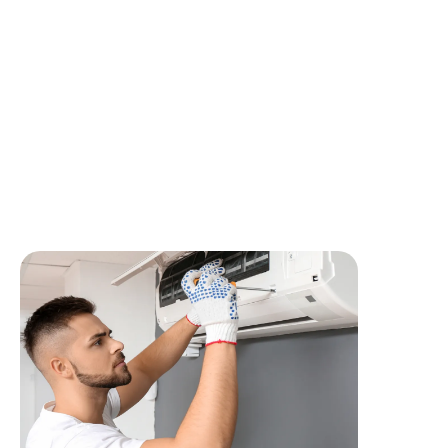
compléter et éditer les documents CERFA obligatoires
(mise en service, récupération de fluides, intervention
sur circuit frigorifique, etc.) ;
garantir la conformité administrative et
environnementale des opérations réalisées.
Cette partie du poste est essentielle et constitue un
véritable pilier de la qualité de service apportée à nos
clients.