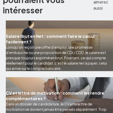
aimerez
intéresser
aussi
Salaire Brut en Net : comment faire le calcul
facilement ?
Lorsqu’on reçoit une offre d’emploi, une promesse
d’embauche ou une proposition de CDI / CDD, le salaire est
presque toujours exprimé en brut. Pourtant, ce qui compte
réellement pour le candidat, c’est le salaire net à payer, celui
qui arrive sur le compte bancaire.
CV et lettre de motivation : comment les rendre
complémentaires ?
Dans un dossier de candidature, le CV et la lettre de
motivation ne doivent jamais être pensés séparément. Trop