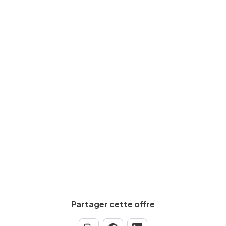
Expérience requise
Min.
5
an(s)
Salaire brut
De
2000
€
à
3000
€
par mois
Calculez votre salaire net
Partager cette offre