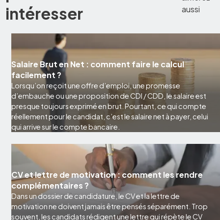
intéresser
aussi
Salaire Brut en Net : comment faire le calcul
facilement ?
Lorsqu’on reçoit une offre d’emploi, une promesse
d’embauche ou une proposition de CDI / CDD, le salaire est
presque toujours exprimé en brut. Pourtant, ce qui compte
réellement pour le candidat, c’est le salaire net à payer, celui
qui arrive sur le compte bancaire.
CV et lettre de motivation : comment les rendre
complémentaires ?
Dans un dossier de candidature, le CV et la lettre de
motivation ne doivent jamais être pensés séparément. Trop
souvent, les candidats rédigent une lettre qui répète le CV