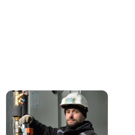
éléments défectueux.
Mise en service des installations en respectant les
préconisations des constructeurs.
Rédaction des fiches techniques d’intervention et de la
GMAO (Gestion de la maintenance assistée par
ordinateur).
Rédaction de devis de dépannage.
Participation à l’amélioration des procédures de
maintenance.