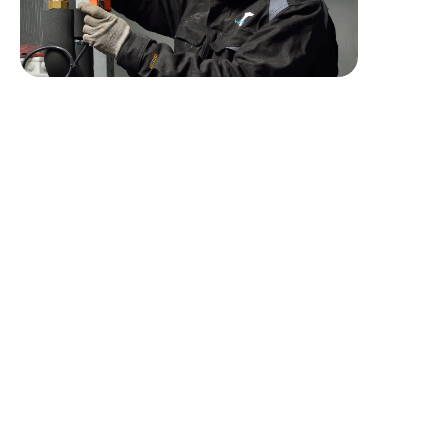
Profil recherché
COMPETENCES RECHERCHEES
Maîtrise des technologies liées aux installations de
pompe à chaleur Air/Eau, Air/Air, Eau/Eau, VMC.