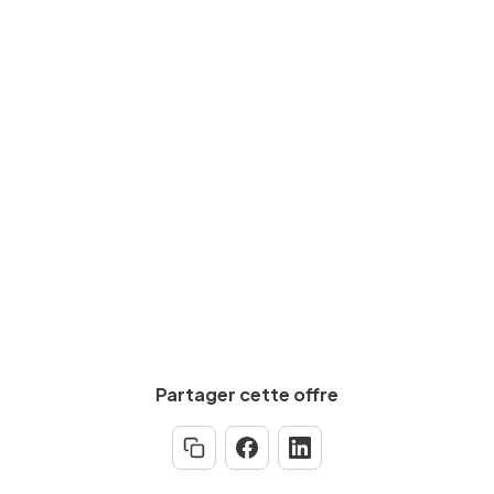
Niveau d'études
BAC+2
Expérience requise
Min.
7
an(s)
Partager cette offre