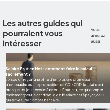
Les autres guides qui
Vous
pourraient vous
aimerez
intéresser
aussi
Salaire Brut en Net : comment faire le calcul
facilement ?
Lorsqu’on reçoit une offre d’emploi, une promesse
d’embauche ou une proposition de CDI / CDD, le salaire est
presque toujours exprimé en brut. Pourtant, ce qui compte
réellement pour le candidat, c’est le salaire net à payer, celui
qui arrive sur le compte bancaire.