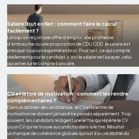
Salaire Brut en Net : comment faire le calcul
facilement ?
Lorsqu’on reçoit une offre d’emploi, une promesse
d’embauche ou une proposition de CDI / CDD, le salaire est
presque toujours exprimé en brut. Pourtant, ce qui compte
réellement pour le candidat, c’est le salaire net à payer, celui
qui arrive sur le compte bancaire.
CV et lettre de motivation : comment les rendre
complémentaires ?
Dans un dossier de candidature, le CV et la lettre de
motivation ne doivent jamais être pensés séparément. Trop
souvent, les candidats rédigent une lettre qui répète le CV
ou un CV qui ne trouve aucun écho dans la lettre. Résultat :
un manque de cohérence globale qui nuit à la crédibilité du