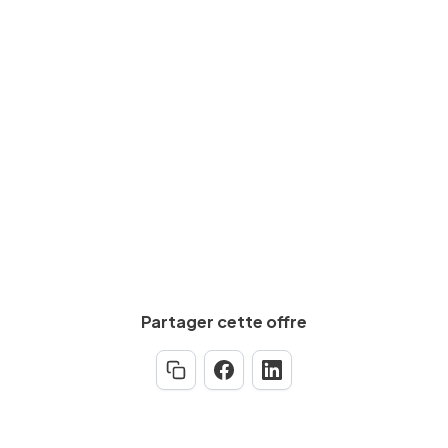
Salaire brut
De
2600
€
à
3300
€
par mois
Calculez votre salaire net
Partager cette offre