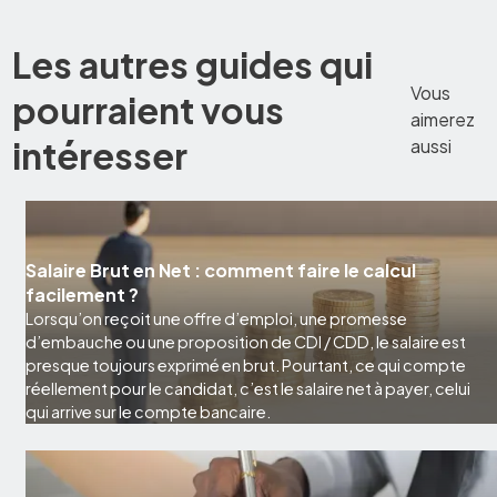
Les autres guides qui
Vous
pourraient vous
aimerez
intéresser
aussi
Salaire Brut en Net : comment faire le calcul
facilement ?
Lorsqu’on reçoit une offre d’emploi, une promesse
d’embauche ou une proposition de CDI / CDD, le salaire est
presque toujours exprimé en brut. Pourtant, ce qui compte
réellement pour le candidat, c’est le salaire net à payer, celui
qui arrive sur le compte bancaire.