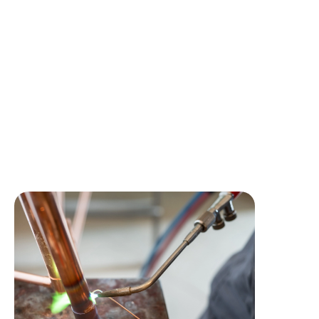
Aménagement d'horaire de travail permettant un
vendredi sur 2 en repos,
Attribution d'un véhicule de service,
Indémnités de repas et trajet,
Une prime vacances BTP,
Une participation de 75% à la mutuelle,
Participation et interessement,
Prime de 13ème mois.