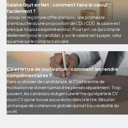
Salaire Brut en Net : comment faire le calcul
facilement ?
Lorsqu’on reçoit une offre d’emploi, une promesse
d’embauche ou une proposition de CDI / CDD, le salaire est
presque toujours exprimé en brut. Pourtant, ce qui compte
réellement pour le candidat, c’est le salaire net à payer, celui
qui arrive sur le compte bancaire.
CV et lettre de motivation : comment les rendre
complémentaires ?
Dans un dossier de candidature, le CV et la lettre de
motivation ne doivent jamais être pensés séparément. Trop
souvent, les candidats rédigent une lettre qui répète le CV
ou un CV qui ne trouve aucun écho dans la lettre. Résultat :
un manque de cohérence globale qui nuit à la crédibilité du
profil.