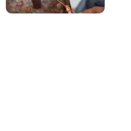
Profil recherché
Compténces téchniques :
Maîtrise des techniques de soudure TIG, MIG, ARC
Connaissance des matériaux utilisés en CVC (acier,
inox, cuivre.)