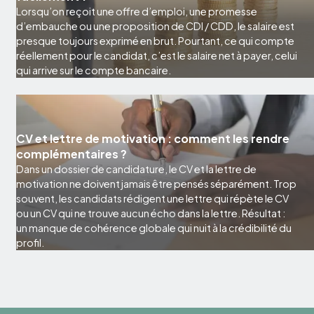
Lorsqu’on reçoit une offre d’emploi, une promesse
d’embauche ou une proposition de CDI / CDD, le salaire est
presque toujours exprimé en brut. Pourtant, ce qui compte
réellement pour le candidat, c’est le salaire net à payer, celui
qui arrive sur le compte bancaire.
CV et lettre de motivation : comment les rendre
complémentaires ?
Dans un dossier de candidature, le CV et la lettre de
motivation ne doivent jamais être pensés séparément. Trop
souvent, les candidats rédigent une lettre qui répète le CV
ou un CV qui ne trouve aucun écho dans la lettre. Résultat :
un manque de cohérence globale qui nuit à la crédibilité du
profil.