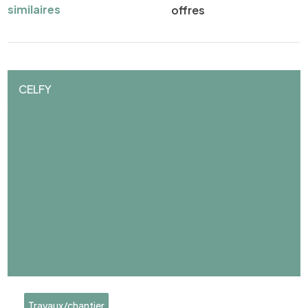
similaires
offres
CELFY
Travaux/chantier