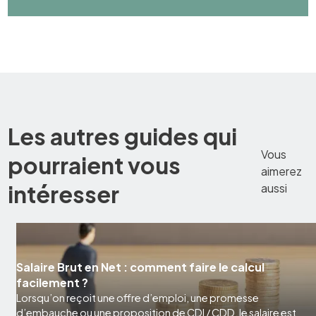
Les autres guides qui
Vous
pourraient vous
aimerez
intéresser
aussi
Salaire Brut en Net : comment faire le calcul
facilement ?
Lorsqu’on reçoit une offre d’emploi, une promesse
d’embauche ou une proposition de CDI / CDD, le salaire est