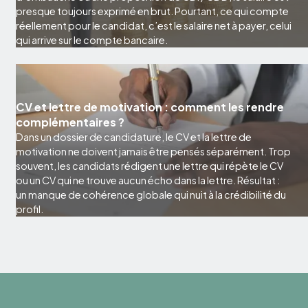
presque toujours exprimé en brut. Pourtant, ce qui compte
réellement pour le candidat, c’est le salaire net à payer, celui
qui arrive sur le compte bancaire.
CV et lettre de motivation : comment les rendre
complémentaires ?
Dans un dossier de candidature, le CV et la lettre de
motivation ne doivent jamais être pensés séparément. Trop
souvent, les candidats rédigent une lettre qui répète le CV
ou un CV qui ne trouve aucun écho dans la lettre. Résultat :
un manque de cohérence globale qui nuit à la crédibilité du
profil.