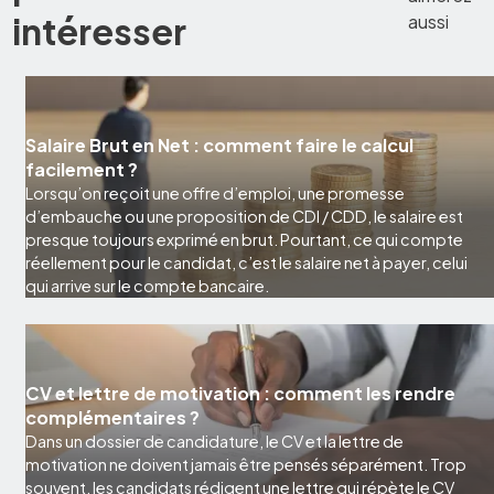
intéresser
aussi
Salaire Brut en Net : comment faire le calcul
facilement ?
Lorsqu’on reçoit une offre d’emploi, une promesse
d’embauche ou une proposition de CDI / CDD, le salaire est
presque toujours exprimé en brut. Pourtant, ce qui compte
réellement pour le candidat, c’est le salaire net à payer, celui
qui arrive sur le compte bancaire.
CV et lettre de motivation : comment les rendre
complémentaires ?
Dans un dossier de candidature, le CV et la lettre de
motivation ne doivent jamais être pensés séparément. Trop
souvent, les candidats rédigent une lettre qui répète le CV