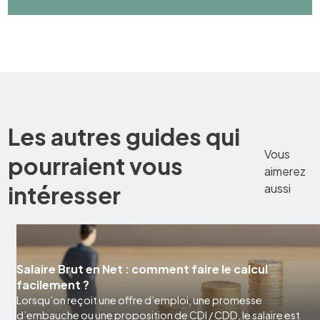
Les autres guides qui
Vous
pourraient vous
aimerez
intéresser
aussi
Salaire Brut en Net : comment faire le calcul
facilement ?
Lorsqu’on reçoit une offre d’emploi, une promesse
d’embauche ou une proposition de CDI / CDD, le salaire est