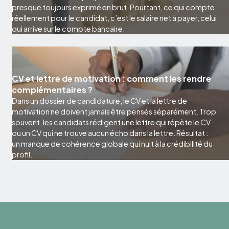
presque toujours exprimé en brut. Pourtant, ce qui compte
réellement pour le candidat, c’est le salaire net à payer, celui
qui arrive sur le compte bancaire.
CV et lettre de motivation : comment les rendre
complémentaires ?
Dans un dossier de candidature, le CV et la lettre de
motivation ne doivent jamais être pensés séparément. Trop
souvent, les candidats rédigent une lettre qui répète le CV
ou un CV qui ne trouve aucun écho dans la lettre. Résultat :
un manque de cohérence globale qui nuit à la crédibilité du
profil.