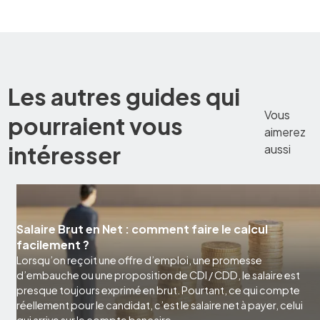
Les autres guides qui
Vous
pourraient vous
aimerez
intéresser
aussi
Salaire Brut en Net : comment faire le calcul
facilement ?
Lorsqu’on reçoit une offre d’emploi, une promesse
d’embauche ou une proposition de CDI / CDD, le salaire est
presque toujours exprimé en brut. Pourtant, ce qui compte
réellement pour le candidat, c’est le salaire net à payer, celui