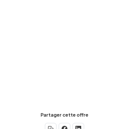
Travaux/chantier
Niveau d'études
CAP, BEP
Expérience requise
Min.
2
an(s)
Partager cette offre