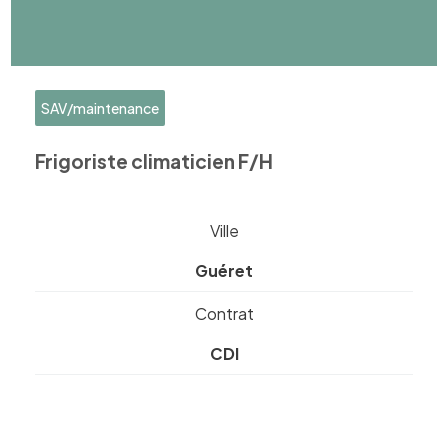
SAV/maintenance
Frigoriste climaticien F/H
Ville
Guéret
Contrat
CDI