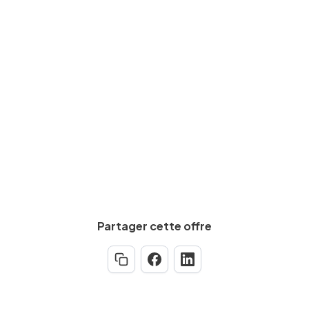
Salaire brut
De
13
€
à
17
€
par heure
Calculez votre salaire net
Partager cette offre