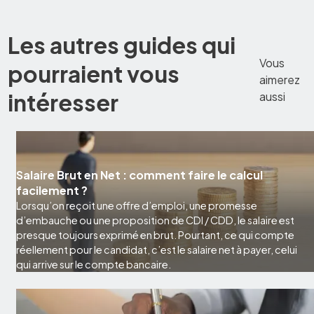
Les autres guides qui
Vous
pourraient vous
aimerez
intéresser
aussi
Salaire Brut en Net : comment faire le calcul
facilement ?
Lorsqu’on reçoit une offre d’emploi, une promesse
d’embauche ou une proposition de CDI / CDD, le salaire est
presque toujours exprimé en brut. Pourtant, ce qui compte
réellement pour le candidat, c’est le salaire net à payer, celui
qui arrive sur le compte bancaire.