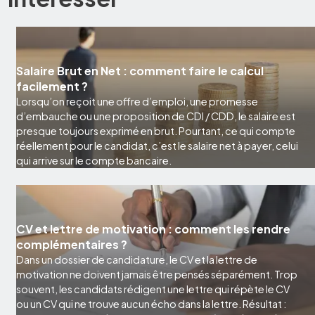
Salaire Brut en Net : comment faire le calcul
facilement ?
Lorsqu’on reçoit une offre d’emploi, une promesse
d’embauche ou une proposition de CDI / CDD, le salaire est
presque toujours exprimé en brut. Pourtant, ce qui compte
réellement pour le candidat, c’est le salaire net à payer, celui
qui arrive sur le compte bancaire.
CV et lettre de motivation : comment les rendre
complémentaires ?
Dans un dossier de candidature, le CV et la lettre de
motivation ne doivent jamais être pensés séparément. Trop
souvent, les candidats rédigent une lettre qui répète le CV
ou un CV qui ne trouve aucun écho dans la lettre. Résultat :