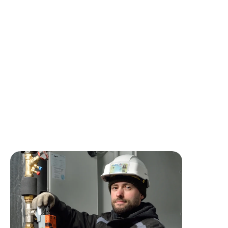
Diagnostiquer et dépanner les chaudières, ballons et
chauffe-eau au gaz
Réaliser l’entretien annuel
Effectuer les mises en service et réglages des appareils.
Identifier les pannes, proposer des solutions adaptées.
Assurer un reporting clair de chaque intervention.
énergétique.
Conseiller les clients sur la sécurité et la performance