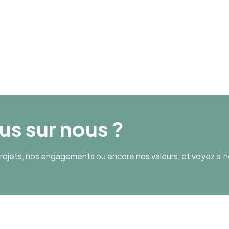
Chiffre d’affaires
40 400 000
lus sur nous ?
ojets, nos engagements ou encore nos valeurs, et voyez si n