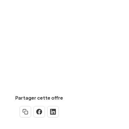
Travaux/chantier
des
CAP, BEP
equise
Min.
5
an(s)
Partager cette offre