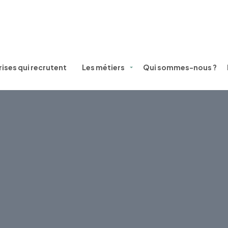
ises qui recrutent
Les métiers
Qui sommes-nous ?