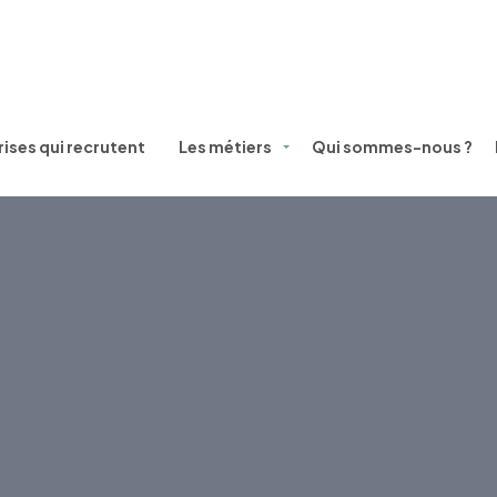
ises qui recrutent
Les métiers
Qui sommes-nous ?