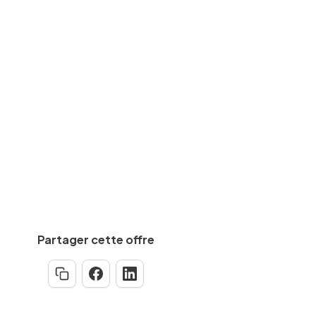
Travaux/chantier
des
CAP, BEP
equise
Min.
5
an(s)
Partager cette offre