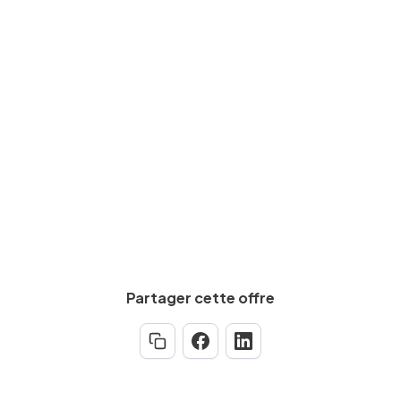
CAP, BEP
Expérience requise
Min.
5
an(s)
Partager cette offre