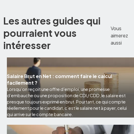
Les autres guides qui
Vous
pourraient vous
aimerez
intéresser
aussi
Salaire Brut en Net : comment faire le calcul
facilement ?
Lorsqu’on reçoit une offre d’emploi, une promesse
d’embauche ou une proposition de CDI / CDD, le salaire est
presque toujours exprimé en brut. Pourtant, ce qui compte
réellement pour le candidat, c’est le salaire net à payer, celui
qui arrive sur le compte bancaire.