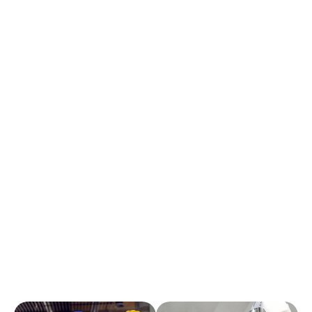
Gestion et suivi de la réalisation
Tu assureras le suivi des consommables,
l’approvisionnement en matériel;
Tu seras responsable du respect des procédures
qualité et sécurité;
Tu traiteras les documents relatifs au suivi de chantier
et livreras les travaux dans les délais impartis.
Animation de l’équipe
Tu garantiras un bon climat social tout en respectant
les objectifs de chantier;
Tu détecteras les capacités des membres de ton
équipe, remonteras les éventuels besoins de
formation.