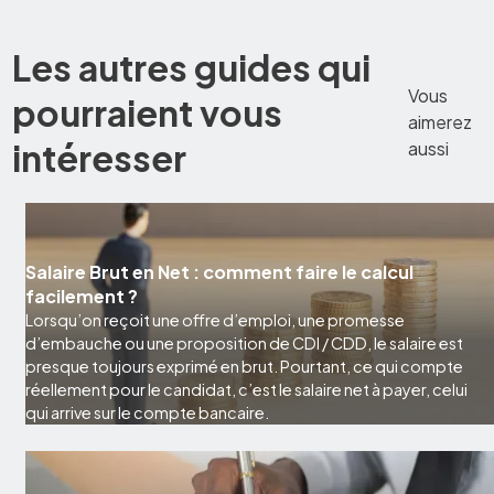
Les autres guides qui
Vous
pourraient vous
aimerez
intéresser
aussi
Salaire Brut en Net : comment faire le calcul
facilement ?
Lorsqu’on reçoit une offre d’emploi, une promesse
d’embauche ou une proposition de CDI / CDD, le salaire est
presque toujours exprimé en brut. Pourtant, ce qui compte
réellement pour le candidat, c’est le salaire net à payer, celui
qui arrive sur le compte bancaire.