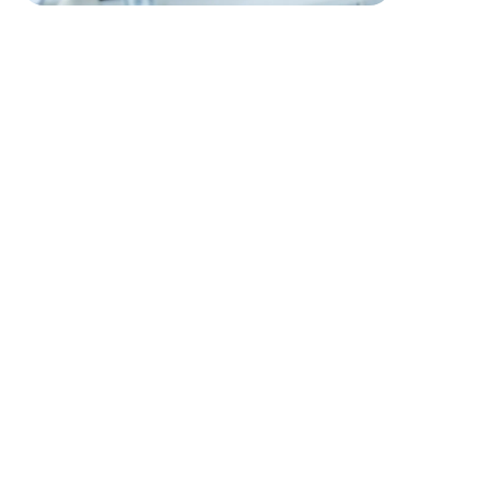
Profil recherché
Diplôme en génie climatique, en bâtiment, ingénierie
ou dans un domaine connexe
Compétences avérées en gestion de projet et suivi de
chantier
Connaissance approfondie des normes de contrôle
qualité dans le domaine CVC