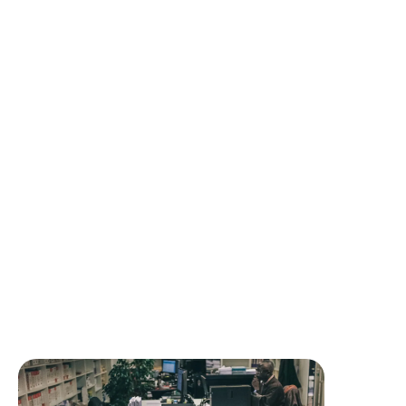
Souder, emboiter ou encoller les tuyaux puis les
raccorder aux appareils
Contrôler l'isolation et l'étanchéité de l'installation
Vérifier la conformité aux normes de sécurité et au DTU
Procéder au raccordement, au réglage des appareils et
tester leur fonctionnement
Analyser les situations de panne ou de fuite et
déterminer l'origine du problème
Remplacer les pièces défectueuses
Colmater les fuites d'eau
Participer à l’obligation de résultat de l’entreprise
Nettoyer son chantier et trier ses déchets selon les
règles en vigueur