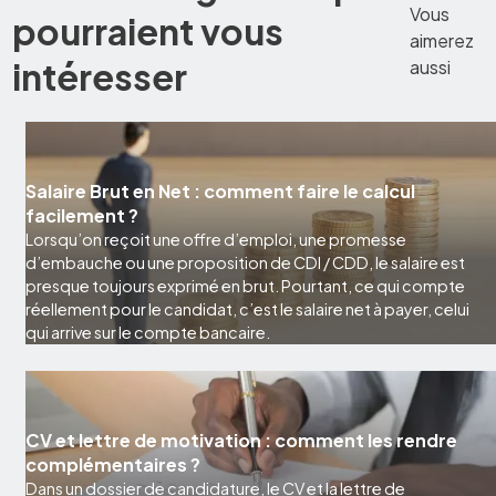
Vous
pourraient vous
aimerez
intéresser
aussi
Salaire Brut en Net : comment faire le calcul
facilement ?
Lorsqu’on reçoit une offre d’emploi, une promesse
d’embauche ou une proposition de CDI / CDD, le salaire est
presque toujours exprimé en brut. Pourtant, ce qui compte
réellement pour le candidat, c’est le salaire net à payer, celui
qui arrive sur le compte bancaire.
CV et lettre de motivation : comment les rendre
complémentaires ?
Dans un dossier de candidature, le CV et la lettre de