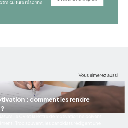
otre culture résonne
Vous aimerez aussi
otivation : comment les rendre
 ?
ature, le CV et la lettre de motivation ne doivent
ément. Trop souvent, les candidats rédigent une