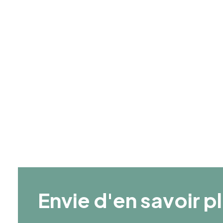
Année de création
1979
Age Moyen
35
Envie d'en savoir p