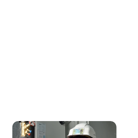
Garantir la fiabilité des installations électriques, thermiques 
tertiaires de nos clients par vos interventions de maintenan
curatives,
Analyser le fonctionnement des équipements lors de vos inte
un diagnostic avec l'appui de votre équipe,
Réaliser les interventions de premier niveau en fonction de l
Rédiger les rapports d'intervention détaillés (analyse techni
détail des travaux réalisés ou envisagés, conseils) que vous
techniques de nos clients, afin d'assurer un suivi complet des
temps.
Vous souhaitez rejoindre une équipe dynamique et jouer un rôle
l'avancement de votre carrière en travaillant sur des projets pass
Rejoignez-nous et vivez notre aventure !