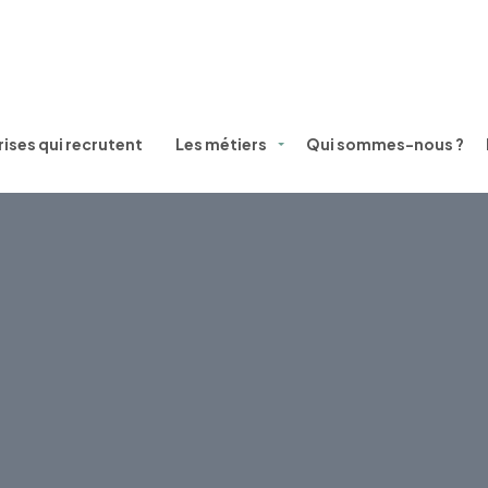
ises qui recrutent
Les métiers
Qui sommes-nous ?