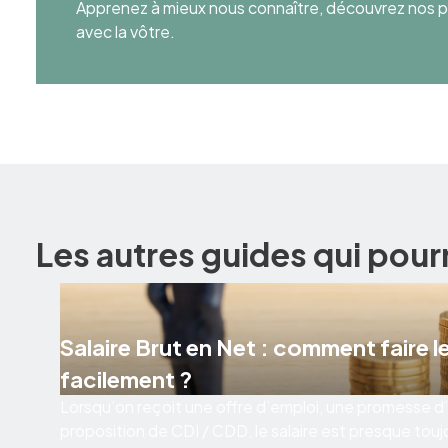
Apprenez à mieux nous connaître, découvrez nos pr
avec la vôtre.
Les autres guides qui pour
Salaire Brut en Net : comment faire le
facilement ?
Lorsqu’on reçoit une offre d’emploi, une promesse
proposition de CDI / CDD, le salaire est presque touj