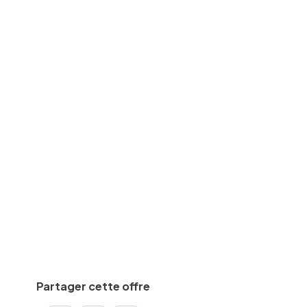
SAV/maintenance
des
BAC
equise
Min.
5
an(s)
De
32000
€
à
40000
€
par an
Calculez votre salaire net
Partager cette offre