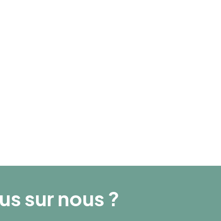
Collaborateurs
35
Chiffre d’affaires
8 000 000
lus sur nous ?