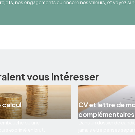
ojets, nos engagements ou encore nos valeurs, et voyez si n
raient vous intéresser
 calcul
CV et lettre de m
complémentaires
 d’embauche ou une
Dans un dossier de candid
ours exprimé en brut.
jamais être pensés sépar