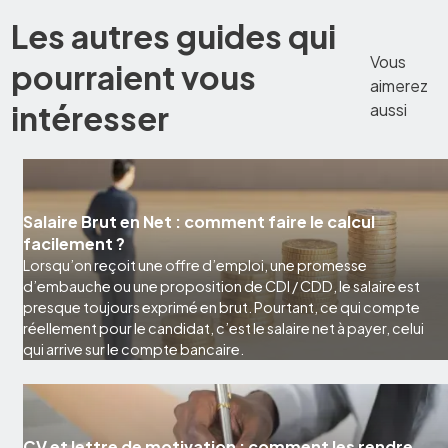
Les autres guides qui
Vous
pourraient vous
aimerez
intéresser
aussi
Salaire Brut en Net : comment faire le calcul
facilement ?
Lorsqu’on reçoit une offre d’emploi, une promesse
d’embauche ou une proposition de CDI / CDD, le salaire est
presque toujours exprimé en brut. Pourtant, ce qui compte
réellement pour le candidat, c’est le salaire net à payer, celui
qui arrive sur le compte bancaire.
CV et lettre de motivation : comment les rendre