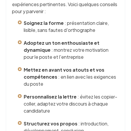
expériences pertinentes. Voici quelques conseils
pour y parvenir :
Soignez la forme
: présentation claire,
lisible, sans fautes d'orthographe
Adoptez un ton enthousiaste et
dynamique
: montrez votre motivation
pour le poste et l'entreprise
Mettez en avant vos atouts et vos
compétences
: en lien avec les exigences
du poste
Personnalisez la lettre
: évitez les copier-
coller, adaptez votre discours à chaque
candidature
Structurez vos propos
: introduction,
développement, conclusion