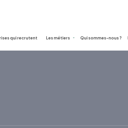
ises qui recrutent
Les métiers
Qui sommes-nous ?