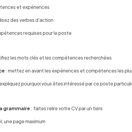
étences et expériences
tilisez des verbes d'action
mpétences requises pour le poste
tifiez les mots clés et les compétences recherchées
ce
: mettez en avant les expériences et compétences les plu
 expliquez pourquoi vous êtes intéressé par ce poste particuli
 la grammaire
: faites relire votre CV par un tiers
tiel, une page maximum