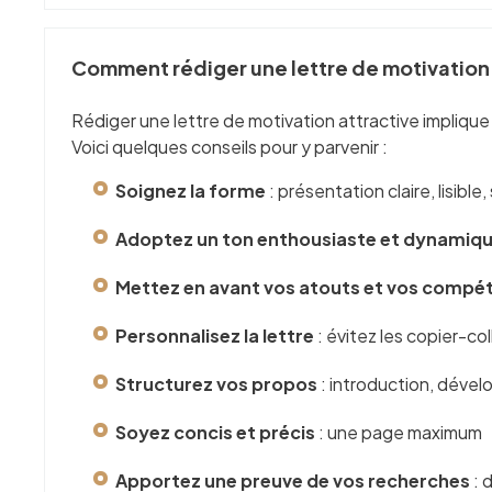
Comment rédiger une lettre de motivation 
Rédiger une lettre de motivation attractive impliqu
Voici quelques conseils pour y parvenir :
Soignez la forme
: présentation claire, lisibl
Adoptez un ton enthousiaste et dynamiq
Mettez en avant vos atouts et vos compé
Personnalisez la lettre
: évitez les copier-co
Structurez vos propos
: introduction, déve
Soyez concis et précis
: une page maximum
Apportez une preuve de vos recherches
: 