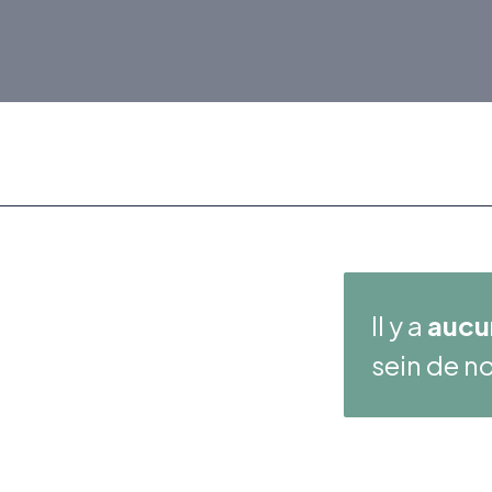
Il y a
aucu
sein de no