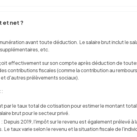
t et net ?
rémunération avant toute déduction. Le salaire brut inclut le s
 supplémentaires, etc.
reçoit effectivement sur son compte après déduction de toutes
 des contributions fiscales (comme la contribution au rembour
, et d'autres prélèvements sociaux).
t
:
brut par le taux total de cotisation pour estimer le montant tota
ire brut pour le secteur privé.
e
: Depuis 2019, l'impôt sur le revenu est également prélevé à 
Le taux varie selon le revenu et la situation fiscale de l'indivi