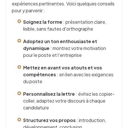
expériences pertinentes. Voici quelques conseils
pour y parvenir :
Soignez la forme
: présentation claire,
lisible, sans fautes d'orthographe
Adoptez un ton enthousiaste et
dynamique
: montrez votre motivation
pour le poste et l'entreprise
Mettez en avant vos atouts et vos
compétences
: en lien avec les exigences
du poste
Personnalisez la lettre
: évitez les copier-
coller, adaptez votre discours à chaque
candidature
Structurez vos propos
: introduction,
développement, conclusion