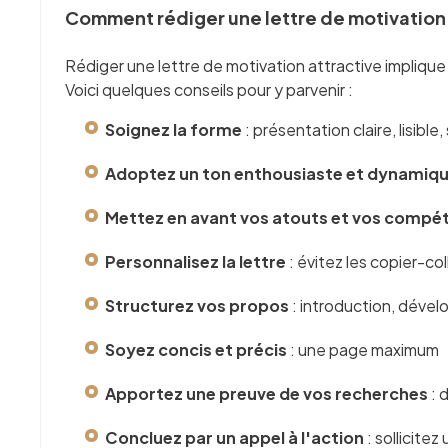
Comment rédiger une lettre de motivation 
Rédiger une lettre de motivation attractive impliqu
Voici quelques conseils pour y parvenir :
Soignez la forme
: présentation claire, lisibl
Adoptez un ton enthousiaste et dynamiq
Mettez en avant vos atouts et vos compé
Personnalisez la lettre
: évitez les copier-co
Structurez vos propos
: introduction, déve
Soyez concis et précis
: une page maximum
Apportez une preuve de vos recherches
: 
Concluez par un appel à l'action
: sollicitez