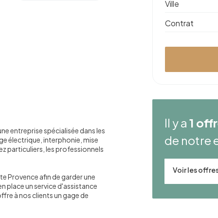
Ville
Contrat
Il y a
1 off
e entreprise spécialisée dans les
de notre 
ge électrique, interphonie, mise
z particuliers, les professionnels
Voir les offr
te Provence afin de garder une
 en place un service d'assistance
ffre à nos clients un gage de