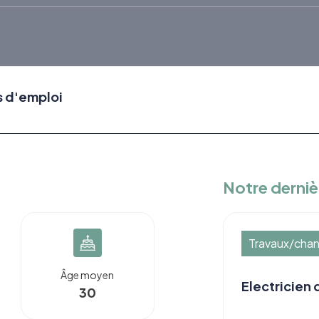
s d'emploi
Notre derniè
Travaux/chan
Âge moyen
Electricien
30