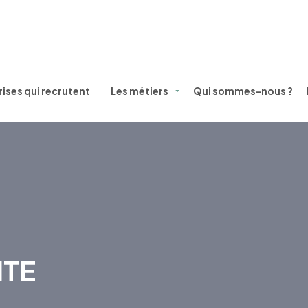
ises qui recrutent
Les métiers
Qui sommes-nous ?
ITE