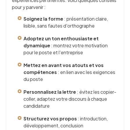
expériences pertinentes. Voici quelques conseils
pour y parvenir :
Soignez la forme
: présentation claire,
lisible, sans fautes d'orthographe
Adoptez un ton enthousiaste et
dynamique
: montrez votre motivation
pour le poste et l'entreprise
Mettez en avant vos atouts et vos
compétences
: en lien avec les exigences
du poste
Personnalisez la lettre
: évitez les copier-
coller, adaptez votre discours à chaque
candidature
Structurez vos propos
: introduction,
développement, conclusion