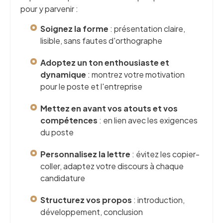
pour y parvenir :
Soignez la forme
: présentation claire,
lisible, sans fautes d'orthographe
Adoptez un ton enthousiaste et
dynamique
: montrez votre motivation
pour le poste et l'entreprise
Mettez en avant vos atouts et vos
compétences
: en lien avec les exigences
du poste
Personnalisez la lettre
: évitez les copier-
coller, adaptez votre discours à chaque
candidature
Structurez vos propos
: introduction,
développement, conclusion