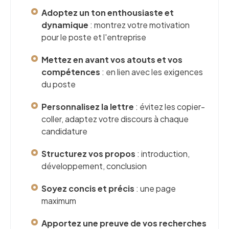
Adoptez un ton enthousiaste et
dynamique
: montrez votre motivation
pour le poste et l'entreprise
Mettez en avant vos atouts et vos
compétences
: en lien avec les exigences
du poste
Personnalisez la lettre
: évitez les copier-
coller, adaptez votre discours à chaque
candidature
Structurez vos propos
: introduction,
développement, conclusion
Soyez concis et précis
: une page
maximum
Apportez une preuve de vos recherches