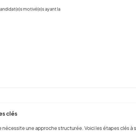
ndidat(e)s motivé(e)s ayant la
es clés
nécessite une approche structurée. Voici les étapes clés à su