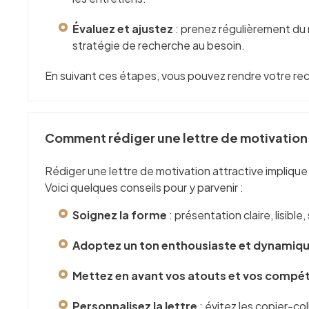
Évaluez et ajustez
: prenez régulièrement du r
stratégie de recherche au besoin.
En suivant ces étapes, vous pouvez rendre votre re
Comment rédiger une lettre de motivation 
Rédiger une lettre de motivation attractive impliqu
Voici quelques conseils pour y parvenir :
Soignez la forme
: présentation claire, lisibl
Adoptez un ton enthousiaste et dynamiq
Mettez en avant vos atouts et vos compé
Personnalisez la lettre
: évitez les copier-co