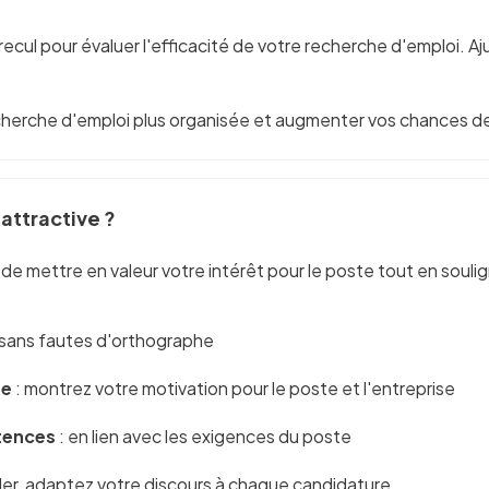
ecul pour évaluer l'efficacité de votre recherche d'emploi. Aj
cherche d'emploi plus organisée et augmenter vos chances de
attractive ?
e de mettre en valeur votre intérêt pour le poste tout en so
e, sans fautes d'orthographe
ue
: montrez votre motivation pour le poste et l'entreprise
tences
: en lien avec les exigences du poste
ller, adaptez votre discours à chaque candidature