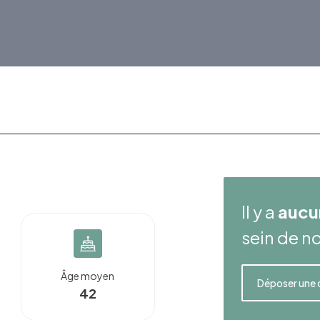
Il y a
aucu
sein de no
Âge moyen
Déposer une 
42