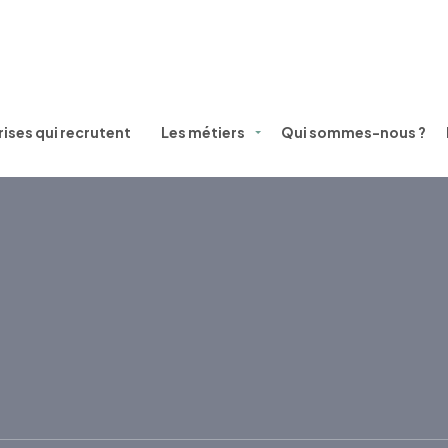
ises qui recrutent
Les métiers
Qui sommes-nous ?