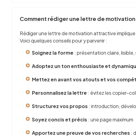
Comment rédiger une lettre de motivation 
Rédiger une lettre de motivation attractive impliqu
Voici quelques conseils pour y parvenir :
Soignez la forme
: présentation claire, lisibl
Adoptez un ton enthousiaste et dynamiq
Mettez en avant vos atouts et vos compé
Personnalisez la lettre
: évitez les copier-co
Structurez vos propos
: introduction, déve
Soyez concis et précis
: une page maximum
Apportez une preuve de vos recherches
: 