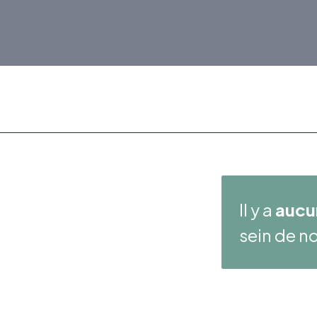
Il y a
aucu
sein de no