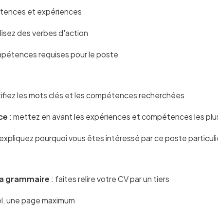
étences et expériences
tilisez des verbes d'action
mpétences requises pour le poste
tifiez les mots clés et les compétences recherchées
ce
: mettez en avant les expériences et compétences les plu
 expliquez pourquoi vous êtes intéressé par ce poste particuli
 la grammaire
: faites relire votre CV par un tiers
tiel, une page maximum