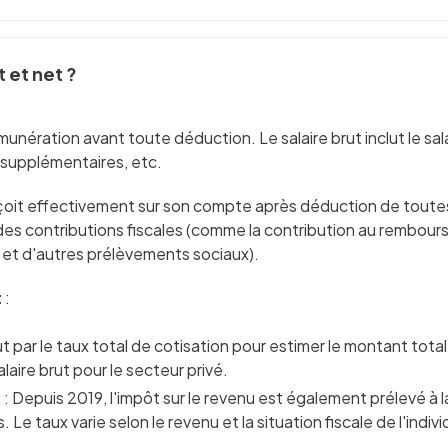
t et net ?
rémunération avant toute déduction. Le salaire brut inclut le s
 supplémentaires, etc.
reçoit effectivement sur son compte après déduction de toutes
 des contributions fiscales (comme la contribution au rembour
, et d'autres prélèvements sociaux).
t
:
brut par le taux total de cotisation pour estimer le montant tota
ire brut pour le secteur privé.
e
: Depuis 2019, l'impôt sur le revenu est également prélevé à 
Le taux varie selon le revenu et la situation fiscale de l'indivi