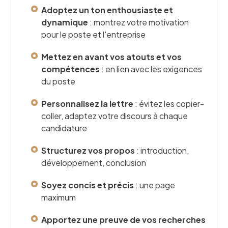
Adoptez un ton enthousiaste et
dynamique
: montrez votre motivation
pour le poste et l'entreprise
Mettez en avant vos atouts et vos
compétences
: en lien avec les exigences
du poste
Personnalisez la lettre
: évitez les copier-
coller, adaptez votre discours à chaque
candidature
Structurez vos propos
: introduction,
développement, conclusion
Soyez concis et précis
: une page
maximum
Apportez une preuve de vos recherches