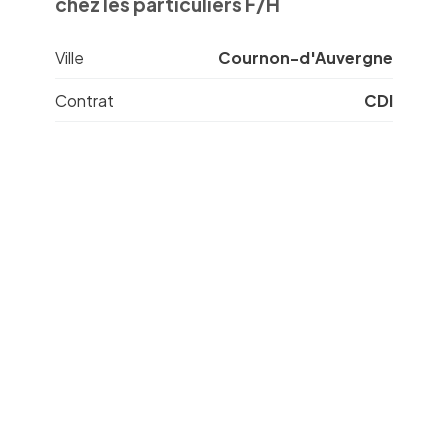
chez les particuliers F/H
Ville
Cournon-d'Auvergne
Contrat
CDI