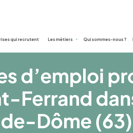
ises qui recrutent
Les métiers
Qui sommes-nous ?
es d’emploi p
t-Ferrand dans
de-Dôme (63)