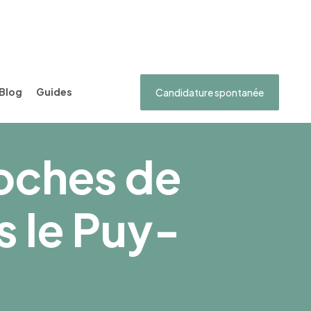
Blog
Guides
Candidature spontanée
roches de
 le Puy-