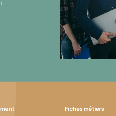
 !
ement
Fiches métiers