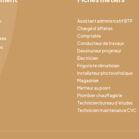
n
Assistant administratif BTP
Chargé d’affaires
Comptable
ises
Conducteur de travaux
es
Dessinateur projeteur
Électricien
Frigoriste climaticien
Installateur photovoltaïque
Magasinier
Metteur au point
Plombier chauffagiste
Technicien bureau d’études
Technicien maintenance CVC