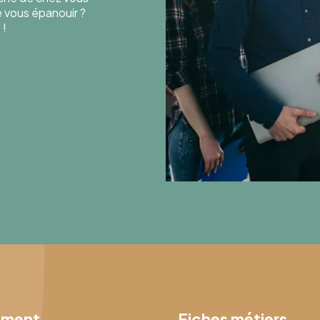
de vous épanouir ?
 !
ement
Fiches métiers