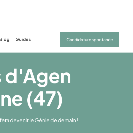
Blog
Guides
Candidature spontanée
s d'Agen
ne (47)
s fera devenir le Génie de demain !