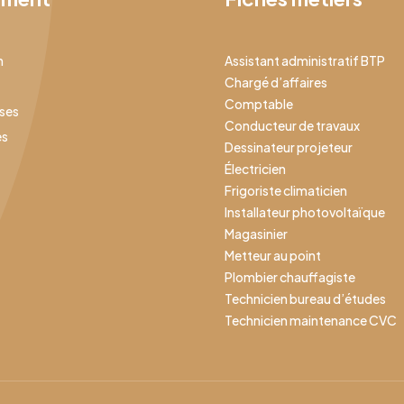
n
Assistant administratif BTP
Chargé d’affaires
Comptable
ises
Conducteur de travaux
es
Dessinateur projeteur
Électricien
Frigoriste climaticien
Installateur photovoltaïque
Magasinier
Metteur au point
Plombier chauffagiste
Technicien bureau d’études
Technicien maintenance CVC