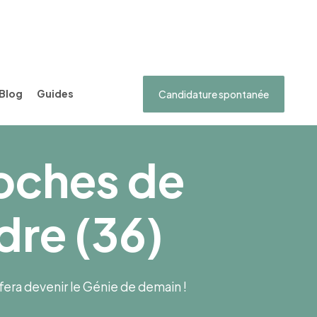
Blog
Guides
Candidature spontanée
roches de
dre (36)
s fera devenir le Génie de demain !