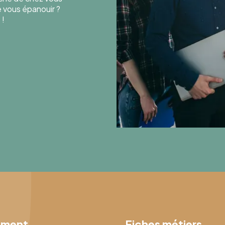
de vous épanouir ?
 !
ement
Fiches métiers