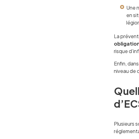
Une n
en si
légio
La préventi
obligatio
risque d’in
Enfin, dans
niveau de c
Quell
d’EC
Plusieurs 
réglementai