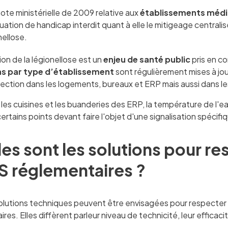
ote ministérielle de 2009 relative aux
établissements méd
tuation de handicap interdit quant à elle le mitigeage centralisé
nellose.
on de la légionellose est un
enjeu de santé public
pris en co
ns par type d’établissement
sont régulièrement mises à jour
fection dans les logements, bureaux et ERP mais aussi dans les
 les cuisines et les buanderies des ERP, la température de l'
ertains points devant faire l'objet d'une signalisation spécifi
es sont les solutions pour r
S réglementaires ?
solutions techniques peuvent être envisagées pour respecter
res. Elles diffèrent parleur niveau de technicité, leur efficacit