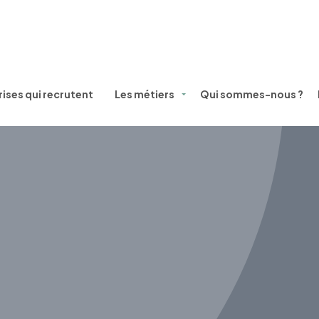
ises qui recrutent
Les métiers
Qui sommes-nous ?