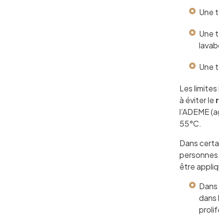
Une t
Une 
lavab
Une 
Les limites
à éviter le
l’ADEME (ag
55°C.
Dans certa
personnes 
être appliq
Dans 
dans l
proli