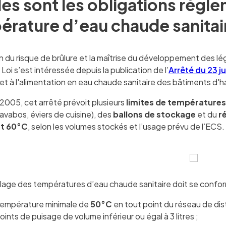
es sont les obligations régl
rature d’eau chaude sanitai
on du risque de brûlure et la maîtrise du développement des l
 Loi s’est intéressée depuis la publication de l’
Arrêté du 23 ju
et à l'alimentation en eau chaude sanitaire des bâtiments d'h
2005, cet arrêté prévoit plusieurs
limites de température
avabos, éviers de cuisine), des
ballons de stockage
et du
r
et 60°C
, selon les volumes stockés et l’usage prévu de l’ECS. Il
réglage des températures d’eau chaude sanitaire doit se confo
empérature minimale de
50°C
en tout point du réseau de dist
oints de puisage de volume inférieur ou égal à 3 litres ;