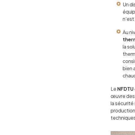
Un di
équip
n’est
Au ni
ther
la sol
therm
consi
bien 
chaud
Le
NFDTU 
œuvre des a
la sécurité
production
techniques