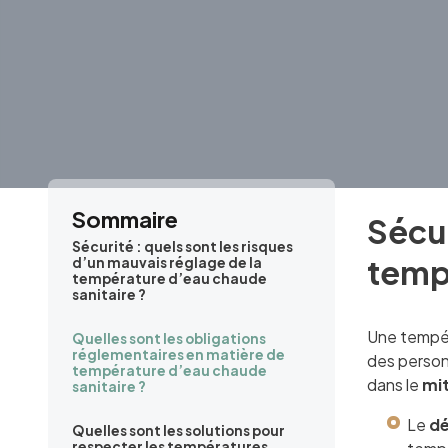
Sommaire
Sécur
Sécurité : quels sont les risques
tempé
d’un mauvais réglage de la
température d’eau chaude
sanitaire ?
Une tempér
Quelles sont les obligations
réglementaires en matière de
des personn
température d’eau chaude
dans le
mit
sanitaire ?
Le
dé
Quelles sont les solutions pour
respecter les températures