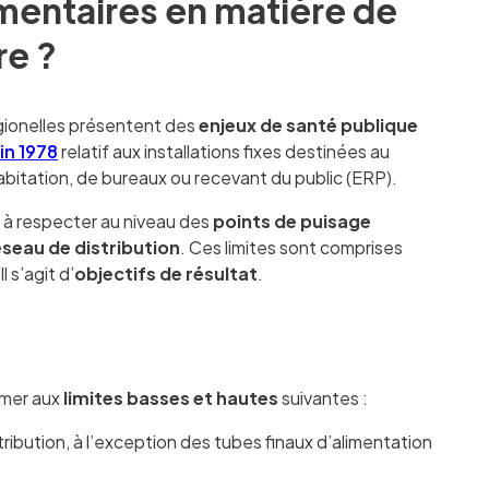
ementaires en matière de
re ?
égionelles présentent des
enjeux de santé publique
in 1978
relatif aux installations fixes destinées au
abitation, de bureaux ou recevant du public (ERP).
s
à respecter au niveau des
points de puisage
éseau de distribution
. Ces limites sont comprises
 s’agit d’
objectifs de résultat
.
rmer aux
limites basses et hautes
suivantes :
ribution, à l’exception des tubes finaux d’alimentation