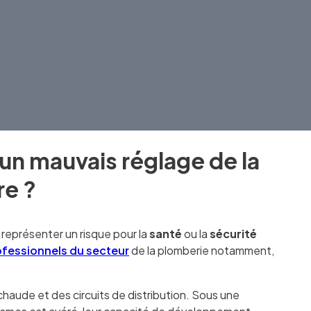
’un mauvais réglage de la
re ?
représenter un risque pour la
santé
ou la
sécurité
ofessionnels du secteur
de la plomberie notamment,
 chaude et des circuits de distribution. Sous une