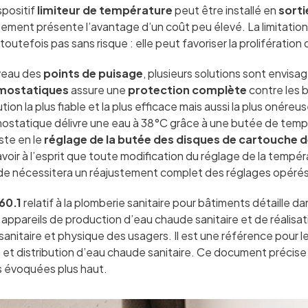
spositif
limiteur de température
peut être installé en
sorti
ement présente l’avantage d’un coût peu élevé. La limitation
 toutefois pas sans risque : elle peut favoriser la prolifération
veau des
points de puisage
, plusieurs solutions sont envisag
mostatiques
assure une
protection complète
contre les b
ution la plus fiable et la plus efficace mais aussi la plus onéreus
ostatique délivre une eau à 38°C grâce à une butée de temp
ste en le
réglage de la butée des disques de cartouche d
avoir à l’esprit que toute modification du réglage de la tempé
e nécessitera un réajustement complet des réglages opérés
60.1
relatif à la plomberie sanitaire pour bâtiments détaille d
ppareils de production d’eau chaude sanitaire et de réalisat
 sanitaire et physique des usagers. Il est une référence pour l
 et distribution d’eau chaude sanitaire. Ce document précise
 évoquées plus haut.