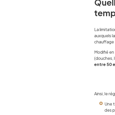
Quell
tempé
La limitati
auxquels la
chauffage 
Modifié en 
(douches, l
entre 50 
Ainsi, le 
Une t
des p