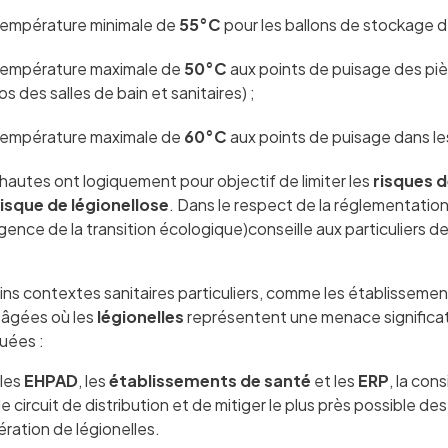
empérature minimale de
55°C
pour les ballons de stockage de
température maximale de
50°C
aux points de puisage des piè
os des salles de bain et sanitaires) ;
température maximale de
60°C
aux points de puisage dans le
 hautes ont logiquement pour objectif de limiter les
risques d
risque de légionellose
. Dans le respect de la réglementatio
ence de la transition écologique)conseille aux particuliers d
ins contextes sanitaires particuliers, comme les établissem
âgées où les
légionelles
représentent une menace significat
uées :
les
EHPAD
, les
établissements de santé
et les
ERP
, la con
e circuit de distribution et de mitiger le plus près possible des 
fération de légionelles.