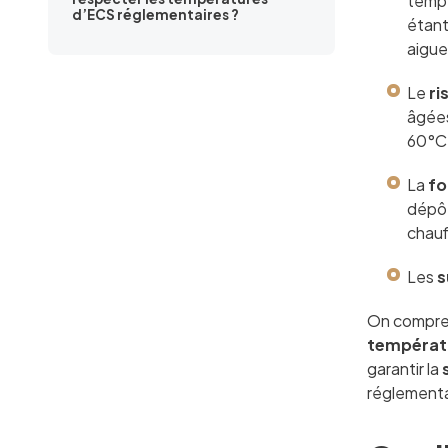
tempé
d’ECS réglementaires ?
étant
aigue 
Le
ri
âgées
60°C 
La
fo
dépôt
chauf
Les
s
On compre
températu
garantir la
réglementa