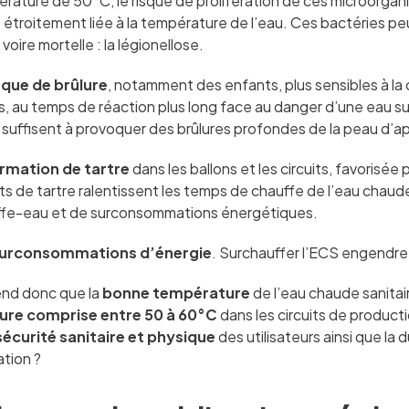
rature de 50°C, le risque de prolifération de ces microorga
 étroitement liée à la température de l’eau. Ces bactéries pe
voire mortelle : la légionellose.
sque de brûlure
, notamment des enfants, plus sensibles à la 
, au temps de réaction plus long face au danger d’une eau su
suffisent à provoquer des brûlures profondes de la peau d’apr
rmation de tartre
dans les ballons et les circuits, favorisé
s de tartre ralentissent les temps de chauffe de l’eau chaude 
fe-eau et de surconsommations énergétiques.
urconsommations d’énergie
. Surchauffer l’ECS engendre
nd donc que la
bonne température
de l’eau chaude sanitai
re comprise entre 50 à 60°C
dans les circuits de producti
sécurité sanitaire et physique
des utilisateurs ainsi que la 
tion ?