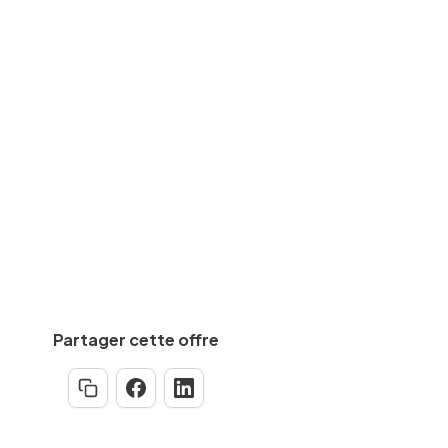
Travaux/chantier
des
CAP, BEP
equise
Min.
4
an(s)
Partager cette offre