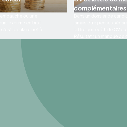
complémentaires
 d’embauche ou une
Dans un dossier de candid
ours exprimé en brut.
jamais être pensés sépar
’est le salaire net à
lettre qui répète le CV ou
Résultat : un manque de co