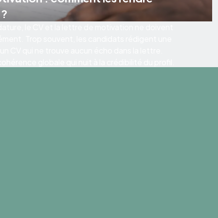
 ?
ature, le CV et la lettre de motivation ne doivent
ément. Trop souvent, les candidats rédigent une
 un CV qui ne trouve aucun écho dans la lettre.
hérence globale qui nuit à la crédibilité du profil.