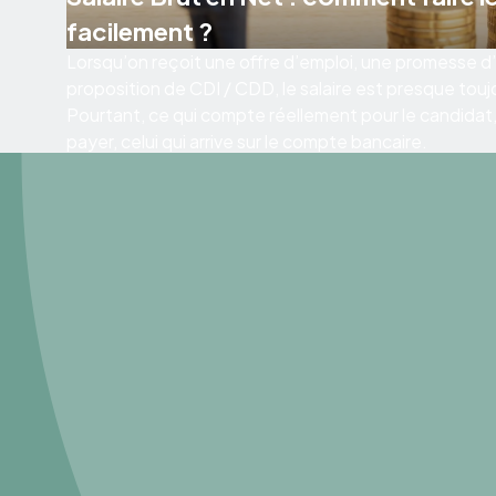
facilement ?
Lorsqu’on reçoit une offre d’emploi, une promesse
proposition de CDI / CDD, le salaire est presque touj
Pourtant, ce qui compte réellement pour le candidat, c
payer, celui qui arrive sur le compte bancaire.