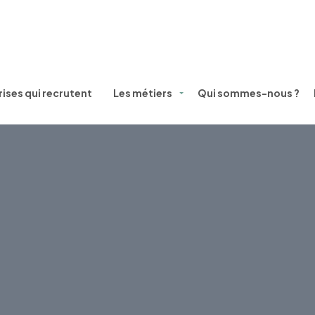
ises qui recrutent
Les métiers
Qui sommes-nous ?