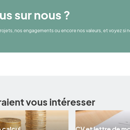
lus sur nous ?
ojets, nos engagements ou encore nos valeurs, et voyez si n
raient vous intéresser
 calcul
CV et lettre de m