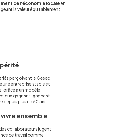
ment de l'économie locale
en
eant la valeur équitablement
périté
ariés perçoivent le Gesec
une entreprise stable et
e, grâce à un modèle
mique gagnant-gagnant
é depuis plus de 50 ans.
 vivre ensemble
es collaborateurs jugent
ance de travail comme