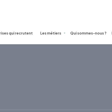
ises qui recrutent
Les métiers
Qui sommes-nous ?