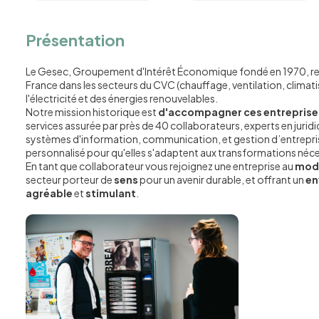
Présentation
Le Gesec, Groupement d'Intérêt Économique fondé en 1970, r
France dans les secteurs du CVC (chauffage, ventilation, climati
l'électricité et des énergies renouvelables.
Notre mission historique est
d'accompagner ces entreprise
services assurée par près de 40 collaborateurs, experts en juri
systèmes d'information, communication, et gestion d’entreprise
personnalisé pour qu'elles s'adaptent aux transformations néces
En tant que collaborateur vous rejoignez une entreprise au
modè
secteur porteur de
sens
pour un avenir durable, et offrant un
en
agréable
et
stimulant
.