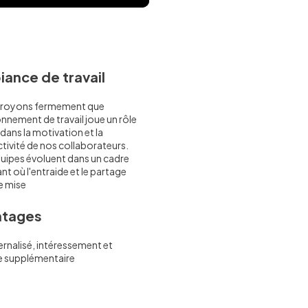
ance de travail
royons fermement que
onnement de travail joue un rôle
 dans la motivation et la
tivité de nos collaborateurs.
uipes évoluent dans un cadre
nt où l'entraide et le partage
e mise
ntages
ernalisé, intéressement et
te supplémentaire