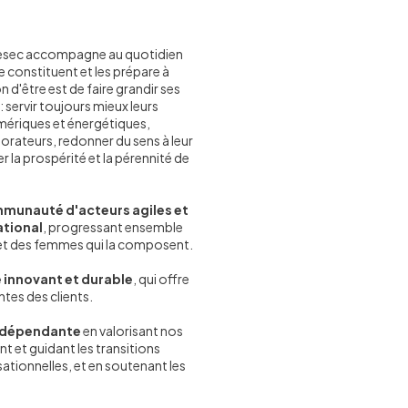
 Gesec accompagne au quotidien
e constituent et les prépare à
n d'être est de faire grandir ses
 servir toujours mieux leurs
numériques et énergétiques,
aborateurs, redonner du sens à leur
r la prospérité et la pérennité de
munauté d'acteurs agiles et
ational
, progressant ensemble
 et des femmes qui la composent.
innovant et durable
, qui offre
tes des clients.
indépendante
en valorisant nos
ant et guidant les transitions
tionnelles, et en soutenant les