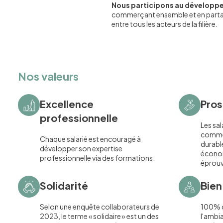
Nous participons au développe
commerçant ensemble et en partag
entre tous les acteurs de la filière.
Nos valeurs
Excellence
Pros
professionnelle
Les sal
comme 
Chaque salarié est encouragé à
durabl
développer son expertise
écono
professionnelle via des formations.
éprouv
Solidarité
Bien
Selon une enquête collaborateurs de
100% d
2023, le terme « solidaire » est un des
l'ambi