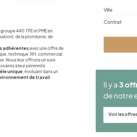
Ville
Contrat
egroupe 440 TPE et PME en
sation), de la plomberie, de
s adhérentes
avec une offre de
dique, technique, RH, commercial,
. Nous leur offrons un suivi
saires à leur pérennité.
le unique
, évoluant dans un
vironnement de travail
Il y a
3 off
de notre 
Voir les offr