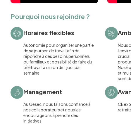
Pourquoi nous rejoindre ?
Horaires flexibles
Ambi
Autonomie pour organiser une partie
Nous c
de sa journée de travail afin de
l'envir
répondre à des besoins personnels
crucial
ou familiaux et possibilité de faire du
produc
télétravail à raison de 1 jour par
Nos éq
semaine
stimula
sont d
Management
Ava
Au Gesec, nous faisons confiance à
CE ext
nos collaborateurs et nous les
retrai
encourageons à prendre des
initiatives