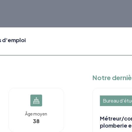
s d'emploi
Notre derniè
Bureau d'ét
Âge moyen
Métreur/con
38
plomberie e